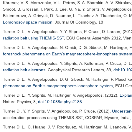
Khrenov, V. S. Morozenko, V. L. Petrov, S. A. Sharakin, A. V. Shirokov, 
Smoot, B. Grossan, I. Park, J. Lee, G. Na, Y. Shprits, V. Angelopoulos
Biktemerova, A. Grinyuk, D. Naumov, L. Tkachev, A. Tkachenko, O. Ma
Lomonosov space mission
,
Journal Of Cosmology
, 18
Turner D. L.
, V. Angelopoulos, Y. Y. Shprits, P. Cruce, D. Larson, (201
radiation belt using THEMIS-SST
,
EGU General Assembly 2012
, Vien
Turner D. L.
, V. Angelopoulos, N. Omidi, D. G. Sibeck, M. Hartinger, 
foreshock phenomena on Earth’s magnetosphere-ionosphere syste
Turner D. L.
, V. Angelopoulos, Y. Shprits, A. Kellerman, P. Cruce, D. 
radiation belt electrons
,
Geophysical Research Letters
, 39,
doi:10.1
Turner D. L.
, V. Angelopoulos, D. G. Sibeck, M. Hartinger, F. Plaschk
phenomena on Earth’s magnetosphere-ionosphere system
,
EGU Gen
Turner D. L.
, Y. Shprits, M. Hartinger, V. Angelopoulos, (2012),
Explai
Nature Physics
, 8,
doi:10.1038/nphys2185
Turner D.
, Y. Y. Shprits, V. Angelopoulos, P. Cruce, (2012),
Understand
acceleration processes using THEMIS-SST, COSPAR, Mysore, India,
Turner D. L.
, C. Huang, J. V. Rodriguez, M. Hartinger, M. Usanova, V. 