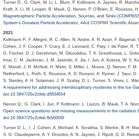
Turner D.
, G. Clark, W. Li, L. Blum, P. Kollmann, A. Jaynes, R. Marsh
Kraft, X. Li, M. Looper, B. Mauk, Q. Nenon, P. O’Brien, E. Roussos, H.
Magnetospheric Particle Acceleration, Sources, and Sinks (COMPASS):
System’s Greatest Particle Accelerator
,
44rd COSPAR Scientific Asse
2021
Kollmann P.
, F. Allegini, R. C. Allen, N. Andre, A. R. Azari, F. Bagenal
Cohen, J. F. Cooper, F. Crary, E. J. Leonard, C. Paty, I. de Pater, R. T.
G. Fischer, D. J. Gershman, M. Gkioulidou, T. K. Greathouse, L. Grito
Imai, C. M. Jackman, J. M. Jasinski, X. Jia, I. Jun, A. Kotova, W. S. 
E. Mandt, J. R. McNutt, H. Melin, S. Miller, L. Moore, Q. Nenon, F. M
Retherford, L. Roth, E. Roussos, K. D. Runyon, A. Rymer, J. Saur, D. Sa
S. Stanley, A. H. Sulaiman, J. R. Szalay, D. L. Turner, S. Vines, L. Wa
A requirement for addressing interdisciplinary mysteries in the Ice G
doi:10.3847/25c2cfeb.d955f654
Nenon Q.
, G. Clark, I. Jun, P. Kollmann, L. Liuzzo, B. Mauk, T. A. No
Open science questions and missing measurements in the radiation be
doi:10.3847/25c2cfeb.fb50005f
Turner D. L.
, I. J. Cohen, A. Michael, K. Sorathia, S. Merkin, B. H. Ma
S. G. Claudepierre, A. Y. Drozdov, A. N. Jaynes, J. Ripoll, G. D. Reev