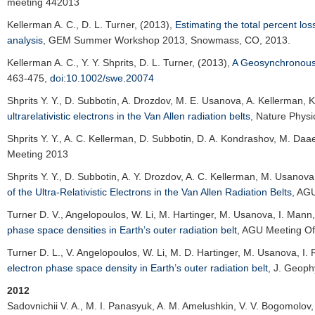
meeting 442013
Kellerman A. C.
, D. L. Turner, (2013),
Estimating the total percent los
analysis
,
GEM Summer Workshop 2013
, Snowmass, CO, 2013.
Kellerman A. C.
, Y. Y. Shprits, D. L. Turner, (2013),
A Geosynchronous 
463-475,
doi:10.1002/swe.20074
Shprits Y. Y.
, D. Subbotin, A. Drozdov, M. E. Usanova, A. Kellerman, K.
ultrarelativistic electrons in the Van Allen radiation belts
,
Nature Physi
Shprits Y. Y.
, A. C. Kellerman, D. Subbotin, D. A. Kondrashov, M. Daae
Meeting 2013
Shprits Y. Y.
, D. Subbotin, A. Y. Drozdov, A. C. Kellerman, M. Usanova,
of the Ultra-Relativistic Electrons in the Van Allen Radiation Belts
,
AGU
Turner D. V.
, Angelopoulos, W. Li, M. Hartinger, M. Usanova, I. Mann, 
phase space densities in Earth’s outer radiation belt
,
AGU Meeting Of
Turner D. L.
, V. Angelopoulos, W. Li, M. D. Hartinger, M. Usanova, I. 
electron phase space density in Earth’s outer radiation belt
,
J. Geoph
2012
Sadovnichii V. A.
, M. I. Panasyuk, A. M. Amelushkin, V. V. Bogomolov, 