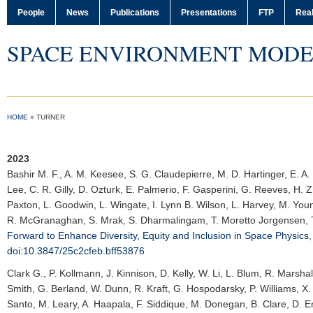
People
News
Publications
Presentations
FTP
Real
SPACE ENVIRONMENT MODE
HOME
»
TURNER
2023
Bashir M. F.
, A. M. Keesee, S. G. Claudepierre, M. D. Hartinger, E. A
Lee, C. R. Gilly, D. Ozturk, E. Palmerio, F. Gasperini, G. Reeves, H. Z
Paxton, L. Goodwin, L. Wingate, I. Lynn B. Wilson, L. Harvey, M. Yo
R. McGranaghan, S. Mrak, S. Dharmalingam, T. Moretto Jorgensen, T. 
Forward to Enhance Diversity, Equity and Inclusion in Space Physics
doi:10.3847/25c2cfeb.bff53876
Clark G.
, P. Kollmann, J. Kinnison, D. Kelly, W. Li, L. Blum, R. Marsha
Smith, G. Berland, W. Dunn, R. Kraft, G. Hospodarsky, P. Williams, X. W
Santo, M. Leary, A. Haapala, F. Siddique, M. Donegan, B. Clare, D. Em