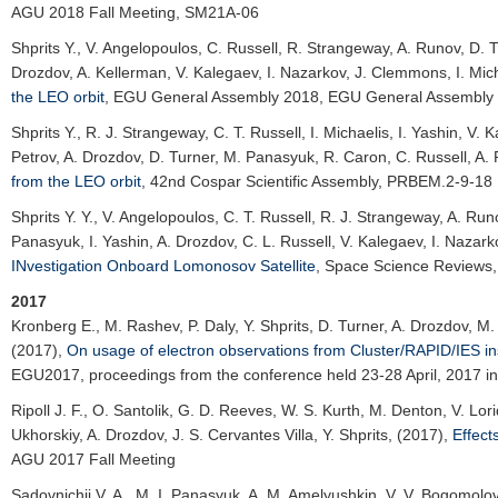
AGU 2018 Fall Meeting
, SM21A-06
Shprits Y.
, V. Angelopoulos, C. Russell, R. Strangeway, A. Runov, D. T
Drozdov, A. Kellerman, V. Kalegaev, I. Nazarkov, J. Clemmons, I. Mic
the LEO orbit
,
EGU General Assembly 2018
, EGU General Assembly 
Shprits Y.
, R. J. Strangeway, C. T. Russell, I. Michaelis, I. Yashin, V
Petrov, A. Drozdov, D. Turner, M. Panasyuk, R. Caron, C. Russell, A.
from the LEO orbit
,
42nd Cospar Scientific Assembly
, PRBEM.2-9-18
Shprits Y. Y.
, V. Angelopoulos, C. T. Russell, R. J. Strangeway, A. Run
Panasyuk, I. Yashin, A. Drozdov, C. L. Russell, V. Kalegaev, I. Naza
INvestigation Onboard Lomonosov Satellite
,
Space Science Reviews
2017
Kronberg E.
, M. Rashev, P. Daly, Y. Shprits, D. Turner, A. Drozdov, M.
(2017),
On usage of electron observations from Cluster/RAPID/IES inst
EGU2017, proceedings from the conference held 23-28 April, 2017 in 
Ripoll J. F.
, O. Santolik, G. D. Reeves, W. S. Kurth, M. Denton, V. Lor
Ukhorskiy, A. Drozdov, J. S. Cervantes Villa, Y. Shprits, (2017),
Effect
AGU 2017 Fall Meeting
Sadovnichii V. A.
, M. I. Panasyuk, A. M. Amelyushkin, V. V. Bogomolov, 