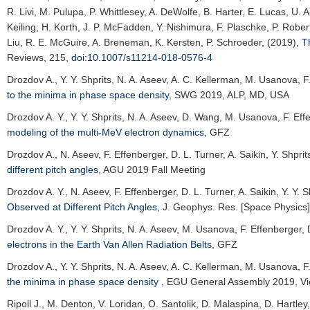
R. Livi, M. Pulupa, P. Whittlesey, A. DeWolfe, B. Harter, E. Lucas, U. A
Keiling, H. Korth, J. P. McFadden, Y. Nishimura, F. Plaschke, P. Robe
Liu, R. E. McGuire, A. Breneman, K. Kersten, P. Schroeder, (2019),
T
Reviews
, 215,
doi:10.1007/s11214-018-0576-4
Drozdov A.
, Y. Y. Shprits, N. A. Aseev, A. C. Kellerman, M. Usanova, 
to the minima in phase space density
,
SWG 2019
, ALP, MD, USA
Drozdov A. Y.
, Y. Y. Shprits, N. A. Aseev, D. Wang, M. Usanova, F. Ef
modeling of the multi-MeV electron dynamics
,
GFZ
Drozdov A.
, N. Aseev, F. Effenberger, D. L. Turner, A. Saikin, Y. Shpri
different pitch angles
,
AGU 2019 Fall Meeting
Drozdov A. Y.
, N. Aseev, F. Effenberger, D. L. Turner, A. Saikin, Y. Y. 
Observed at Different Pitch Angles
,
J. Geophys. Res. [Space Physics]
Drozdov A. Y.
, Y. Y. Shprits, N. A. Aseev, M. Usanova, F. Effenberger, 
electrons in the Earth Van Allen Radiation Belts
,
GFZ
Drozdov A.
, Y. Y. Shprits, N. A. Aseev, A. C. Kellerman, M. Usanova, 
the minima in phase space density
,
EGU General Assembly 2019
, V
Ripoll J.
, M. Denton, V. Loridan, O. Santolik, D. Malaspina, D. Hartley,