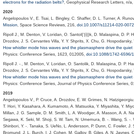
electrons for the radiation belts?
,
Geophysical Research Letters
, n/
2020
Angelopoulos V.
, E. Tsai, L. Bingley, C. Shaffer, D. L. Turner, A. Runov
Mission
,
Space Science Reviews
, 216,
doi:10.1007/s11214-020-0072
Ripoll J.
, M. Denton, V. Loridan, O. Santol{‘{i}}k, D. Malaspina, D. P. 
Drozdov, J. S. Cervantes Villa, Y. Y. Shprits, X. Chu, G. Hospodarsky,
How whistler mode hiss waves and the plasmasphere drive the quiet d
Physics: Conference Series
, 1623, 012005,
doi:10.1088/1742-6596/
Ripoll J. -.
, M. Denton, V. Loridan, O. Santolik, D. Malaspina, D. P. Har
Drozdov, J. S. Cervantes Villa, Y. Y. Shprits, X. Chu, G. Hospodarsky,
How whistler mode hiss waves and the plasmasphere drive the quiet d
Physics: Conference Series
, Journal of Physics Conference Series, 
2019
Angelopoulos V.
, P. Cruce, A. Drozdov, E. W. Grimes, N. Hatzigeorgiu,
T. Hori, Y. Kasahara, A. Kumamoto, A. Matsuoka, Y. Miyashita, Y. Miyo
Millan, J. G. Sample, D. M. Smith, L. A. Woodger, A. Masson, A. A. Na
Segawa, K. Seki, M. Shoji, S. W. Tam, N. Umemura, B. -. Wang, S. -. 
Shinbori, Y. -. Tanaka, S. UeNo, L. Andersson, P. Dunn, C. Fowler, J. S.
Bromund, J. L. Burch, I. J. Cohen, M. Galloy, B. Giles, A. N. Jaynes, 