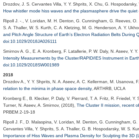
Drozdov, J. S. Cervantes Villa, Y. Y. Shprits, X. Chu, G. Hospodarsky,
How whistler mode hiss waves and the plasmasphere drive the quiet d
Ripoll J. -.
, V. Loridan, M. H. Denton, G. Cunningham, G. Reeves, O. Sant
S. A. Thaller, W. S. Kurth, C. A. Kletzing, M. G. Henderson, A. Y. Ukho
and Pitch Angle Structure of Earth’s Electron Radiation Belts During 
doi:10.1029/2018JA026111
Smirnov A. G.
, E. A. Kronberg, F. Latallerie, P. W. Daly, N. Aseev, Y. 
Intensity Measurements by the Cluster/RAPID/IES Instrument in Earth
doi:10.1029/2018SW001989
2018
Drozdov A.
, Y. Y. Shprits, N. A. Aseev, A. C. Kellerman, M. Usanova, 
relation to the minima in phase space density
,
ARTHRB
,
UCLA
Kronberg E.
, B. Klecker, P. Daly, V. Pierrard, T. A. Fritz, R. Friedel
Turner, N. Aseev, A. Smirnov, (2018),
The Cluster II mission, recent 
PRBEM.2-19-18
Ripoll J. F.
, D. Malaspina, V. Loridan, M. Denton, G. Cunningham, G. D.
Cervantes Villa, Y. Shprits, S. A. Thaller, G. B. Hospodarsky, W. S. K
Importance of Hiss Waves and Plasma Density for Sculpting the 3D (L-s