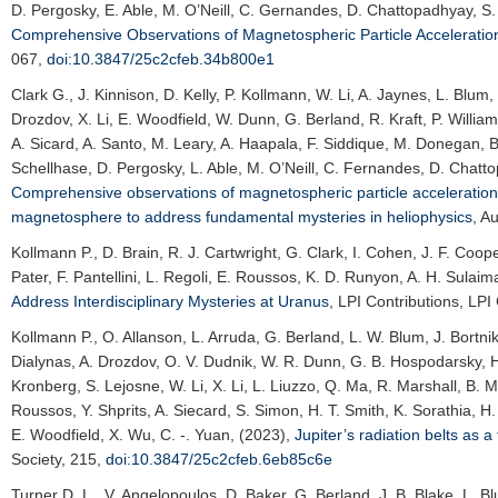
D. Pergosky, E. Able, M. O’Neill, C. Gernandes, D. Chattopadhyay, S. 
Comprehensive Observations of Magnetospheric Particle Accelerati
067,
doi:10.3847/25c2cfeb.34b800e1
Clark G.
, J. Kinnison, D. Kelly, P. Kollmann, W. Li, A. Jaynes, L. Blu
Drozdov, X. Li, E. Woodfield, W. Dunn, G. Berland, R. Kraft, P. Willia
A. Sicard, A. Santo, M. Leary, A. Haapala, F. Siddique, M. Donegan, B.
Schellhase, D. Pergosky, L. Able, M. O’Neill, C. Fernandes, D. Chatto
Comprehensive observations of magnetospheric particle acceleration
magnetosphere to address fundamental mysteries in heliophysics
,
Au
Kollmann P.
, D. Brain, R. J. Cartwright, G. Clark, I. Cohen, J. F. Coop
Pater, F. Pantellini, L. Regoli, E. Roussos, K. D. Runyon, A. H. Sulaim
Address Interdisciplinary Mysteries at Uranus
,
LPI Contributions
, LPI
Kollmann P.
, O. Allanson, L. Arruda, G. Berland, L. W. Blum, J. Bortnik
Dialynas, A. Drozdov, O. V. Dudnik, W. R. Dunn, G. B. Hospodarsky, H.
Kronberg, S. Lejosne, W. Li, X. Li, L. Liuzzo, Q. Ma, R. Marshall, B. M
Roussos, Y. Shprits, A. Siecard, S. Simon, H. T. Smith, K. Sorathia, H
E. Woodfield, X. Wu, C. -. Yuan, (2023),
Jupiter’s radiation belts as a
Society
, 215,
doi:10.3847/25c2cfeb.6eb85c6e
Turner D. L.
, V. Angelopoulos, D. Baker, G. Berland, J. B. Blake, L. B