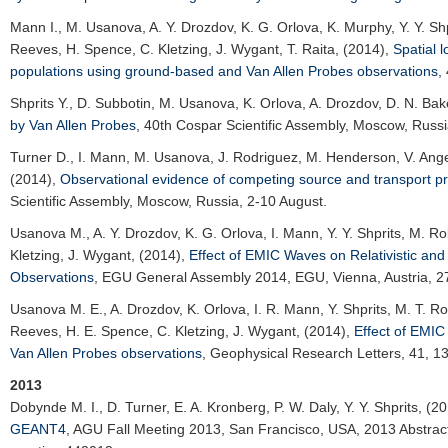
Mann I.
, M. Usanova, A. Y. Drozdov, K. G. Orlova, K. Murphy, Y. Y. Shpr
Reeves, H. Spence, C. Kletzing, J. Wygant, T. Raita, (2014),
Spatial l
populations using ground-based and Van Allen Probes observations
,
Shprits Y.
, D. Subbotin, M. Usanova, K. Orlova, A. Drozdov, D. N. Bak
by Van Allen Probes
,
40th Cospar Scientific Assembly
, Moscow, Russi
Turner D.
, I. Mann, M. Usanova, J. Rodriguez, M. Henderson, V. Angel
(2014),
Observational evidence of competing source and transport proce
Scientific Assembly
, Moscow, Russia, 2-10 August.
Usanova M.
, A. Y. Drozdov, K. G. Orlova, I. Mann, Y. Y. Shprits, M. R
Kletzing, J. Wygant, (2014),
Effect of EMIC Waves on Relativistic and
Observations
,
EGU General Assembly 2014
, EGU, Vienna, Austria, 2
Usanova M. E.
, A. Drozdov, K. Orlova, I. R. Mann, Y. Shprits, M. T. Ro
Reeves, H. E. Spence, C. Kletzing, J. Wygant, (2014),
Effect of EMIC 
Van Allen Probes observations
,
Geophysical Research Letters
, 41, 
2013
Dobynde M. I.
, D. Turner, E. A. Kronberg, P. W. Daly, Y. Y. Shprits, (2
GEANT4
,
AGU Fall Meeting 2013
, San Francisco, USA, 2013 Abstra