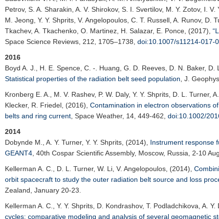
Petrov, S. A. Sharakin, A. V. Shirokov, S. I. Svertilov, M. Y. Zotov, I. 
M. Jeong, Y. Y. Shprits, V. Angelopoulos, C. T. Russell, A. Runov, D. 
Tkachev, A. Tkachenko, O. Martinez, H. Salazar, E. Ponce, (2017),
“
Space Science Reviews
, 212, 1705–1738,
doi:10.1007/s11214-017-
2016
Boyd A. J., H. E. Spence, C. -. Huang, G. D. Reeves, D. N. Baker, D. L.
Statistical properties of the radiation belt seed population
,
J. Geophys
Kronberg E. A.
, M. V. Rashev, P. W. Daly, Y. Y. Shprits, D. L. Turner, 
Klecker, R. Friedel, (2016),
Contamination in electron observations of
belts and ring current
,
Space Weather
, 14, 449-462,
doi:10.1002/2
2014
Dobynde M.
, A. Y. Turner, Y. Y. Shprits, (2014),
Instrument response fu
GEANT4
,
40th Cospar Scientific Assembly
, Moscow, Russia, 2-10 Aug
Kellerman A. C.
, D. L. Turner, W. Li, V. Angelopoulos, (2014),
Combini
orbit spacecraft to study the outer radiation belt source and loss pro
Zealand, January 20-23.
Kellerman A. C.
, Y. Y. Shprits, D. Kondrashov, T. Podladchikova, A. Y
cycles: comparative modeling and analysis of several geomagnetic s