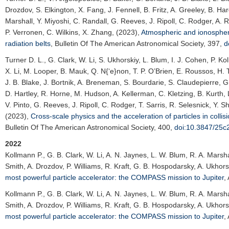
Drozdov, S. Elkington, X. Fang, J. Fennell, B. Fritz, A. Greeley, B. Ha
Marshall, Y. Miyoshi, C. Randall, G. Reeves, J. Ripoll, C. Rodger, A. 
P. Verronen, C. Wilkins, X. Zhang, (2023),
Atmospheric and ionospheric
radiation belts
,
Bulletin Of The American Astronomical Society
, 397,
d
Turner D. L.
, G. Clark, W. Li, S. Ukhorskiy, L. Blum, I. J. Cohen, P. 
X. Li, M. Looper, B. Mauk, Q. N{‘e}non, T. P. O’Brien, E. Roussos, H. T.
J. B. Blake, J. Bortnik, A. Breneman, S. Bourdarie, S. Claudepierre, G
D. Hartley, R. Horne, M. Hudson, A. Kellerman, C. Kletzing, B. Kurth, 
V. Pinto, G. Reeves, J. Ripoll, C. Rodger, T. Sarris, R. Selesnick, Y.
(2023),
Cross-scale physics and the acceleration of particles in colli
Bulletin Of The American Astronomical Society
, 400,
doi:10.3847/25c
2022
Kollmann P.
, G. B. Clark, W. Li, A. N. Jaynes, L. W. Blum, R. A. Mars
Smith, A. Drozdov, P. Williams, R. Kraft, G. B. Hospodarsky, A. Ukhors
most powerful particle accelerator: the COMPASS mission to Jupiter
,
Kollmann P.
, G. B. Clark, W. Li, A. N. Jaynes, L. W. Blum, R. A. Mars
Smith, A. Drozdov, P. Williams, R. Kraft, G. B. Hospodarsky, A. Ukhors
most powerful particle accelerator: the COMPASS mission to Jupiter
,