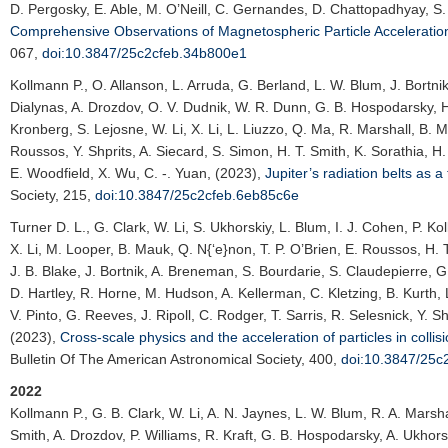
D. Pergosky, E. Able, M. O’Neill, C. Gernandes, D. Chattopadhyay, S. 
Comprehensive Observations of Magnetospheric Particle Accelerati
067,
doi:10.3847/25c2cfeb.34b800e1
Kollmann P.
, O. Allanson, L. Arruda, G. Berland, L. W. Blum, J. Bortnik
Dialynas, A. Drozdov, O. V. Dudnik, W. R. Dunn, G. B. Hospodarsky, H.
Kronberg, S. Lejosne, W. Li, X. Li, L. Liuzzo, Q. Ma, R. Marshall, B. M
Roussos, Y. Shprits, A. Siecard, S. Simon, H. T. Smith, K. Sorathia, H
E. Woodfield, X. Wu, C. -. Yuan, (2023),
Jupiter’s radiation belts as a
Society
, 215,
doi:10.3847/25c2cfeb.6eb85c6e
Turner D. L.
, G. Clark, W. Li, S. Ukhorskiy, L. Blum, I. J. Cohen, P. 
X. Li, M. Looper, B. Mauk, Q. N{‘e}non, T. P. O’Brien, E. Roussos, H. T.
J. B. Blake, J. Bortnik, A. Breneman, S. Bourdarie, S. Claudepierre, G
D. Hartley, R. Horne, M. Hudson, A. Kellerman, C. Kletzing, B. Kurth, 
V. Pinto, G. Reeves, J. Ripoll, C. Rodger, T. Sarris, R. Selesnick, Y.
(2023),
Cross-scale physics and the acceleration of particles in colli
Bulletin Of The American Astronomical Society
, 400,
doi:10.3847/25c
2022
Kollmann P.
, G. B. Clark, W. Li, A. N. Jaynes, L. W. Blum, R. A. Mars
Smith, A. Drozdov, P. Williams, R. Kraft, G. B. Hospodarsky, A. Ukhors