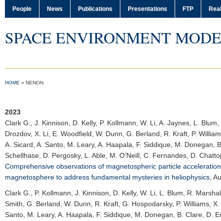
People
News
Publications
Presentations
FTP
Real
SPACE ENVIRONMENT MODE
HOME
»
NENON
2023
Clark G.
, J. Kinnison, D. Kelly, P. Kollmann, W. Li, A. Jaynes, L. Blu
Drozdov, X. Li, E. Woodfield, W. Dunn, G. Berland, R. Kraft, P. Willia
A. Sicard, A. Santo, M. Leary, A. Haapala, F. Siddique, M. Donegan, B.
Schellhase, D. Pergosky, L. Able, M. O’Neill, C. Fernandes, D. Chatto
Comprehensive observations of magnetospheric particle acceleration
magnetosphere to address fundamental mysteries in heliophysics
,
Au
Clark G.
, P. Kollmann, J. Kinnison, D. Kelly, W. Li, L. Blum, R. Marsha
Smith, G. Berland, W. Dunn, R. Kraft, G. Hospodarsky, P. Williams, X. W
Santo, M. Leary, A. Haapala, F. Siddique, M. Donegan, B. Clare, D. Em