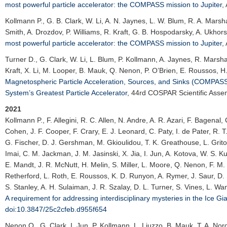
most powerful particle accelerator: the COMPASS mission to Jupiter
,
Kollmann P.
, G. B. Clark, W. Li, A. N. Jaynes, L. W. Blum, R. A. Mars
Smith, A. Drozdov, P. Williams, R. Kraft, G. B. Hospodarsky, A. Ukhors
most powerful particle accelerator: the COMPASS mission to Jupiter
,
Turner D.
, G. Clark, W. Li, L. Blum, P. Kollmann, A. Jaynes, R. Marsh
Kraft, X. Li, M. Looper, B. Mauk, Q. Nenon, P. O’Brien, E. Roussos, H.
Magnetospheric Particle Acceleration, Sources, and Sinks (COMPASS):
System’s Greatest Particle Accelerator
,
44rd COSPAR Scientific Asse
2021
Kollmann P.
, F. Allegini, R. C. Allen, N. Andre, A. R. Azari, F. Bagenal
Cohen, J. F. Cooper, F. Crary, E. J. Leonard, C. Paty, I. de Pater, R. T.
G. Fischer, D. J. Gershman, M. Gkioulidou, T. K. Greathouse, L. Grito
Imai, C. M. Jackman, J. M. Jasinski, X. Jia, I. Jun, A. Kotova, W. S. 
E. Mandt, J. R. McNutt, H. Melin, S. Miller, L. Moore, Q. Nenon, F. M
Retherford, L. Roth, E. Roussos, K. D. Runyon, A. Rymer, J. Saur, D. Sa
S. Stanley, A. H. Sulaiman, J. R. Szalay, D. L. Turner, S. Vines, L. Wa
A requirement for addressing interdisciplinary mysteries in the Ice G
doi:10.3847/25c2cfeb.d955f654
Nenon Q.
, G. Clark, I. Jun, P. Kollmann, L. Liuzzo, B. Mauk, T. A. No