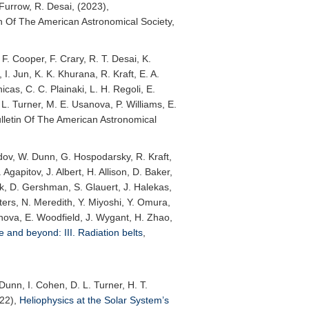
 Furrow, R. Desai, (2023),
in Of The American Astronomical Society
,
 F. Cooper, F. Crary, R. T. Desai, K.
. Jun, K. K. Khurana, R. Kraft, E. A.
cas, C. C. Plainaki, L. H. Regoli, E.
 L. Turner, M. E. Usanova, P. Williams, E.
lletin Of The American Astronomical
ozdov, W. Dunn, G. Hospodarsky, R. Kraft,
Agapitov, J. Albert, H. Allison, D. Baker,
ok, D. Gershman, S. Glauert, J. Halekas,
ters, N. Meredith, Y. Miyoshi, Y. Omura,
sanova, E. Woodfield, J. Wygant, H. Zhao,
e and beyond: III. Radiation belts
,
Dunn, I. Cohen, D. L. Turner, H. T.
022),
Heliophysics at the Solar System’s