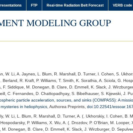
resentations
FTP
Real-time Radiation Belt Forecast
VERB code
MENT MODELING GROUP
mann, W. Li, A. Jaynes, L. Blum, R. Marshall, D. Turner, I. Cohen, S. Ukh
 Berland, R. Kraft, P. Williams, T. Smith, K. Sorathia, A. Sciola, G. Ho
a, F. Siddique, M. Donegan, B. Clare, D. Emmell, K. Slack, J. Wirzburger
eill, C. Fernandes, D. Chattopadhyay, S. Bibelhauser, S. Kijewski, J. P
pheric particle acceleration, sources, and sinks (COMPASS): A missio
ysteries in heliophysics
,
Authorea Preprints
,
doi:10.22541/essoar.1
lly, W. Li, L. Blum, R. Marshall, D. Turner, A. (. Ukhorskiy, I. Cohen, B.
Hospodarsky, P. Williams, X. Wu, A. (. Drozdov, P. O’Brian, M. Looper, X. 
, M. Donegan, B. Clare, D. Emmell, K. Slack, J. Wirzburger, D. Sepulved