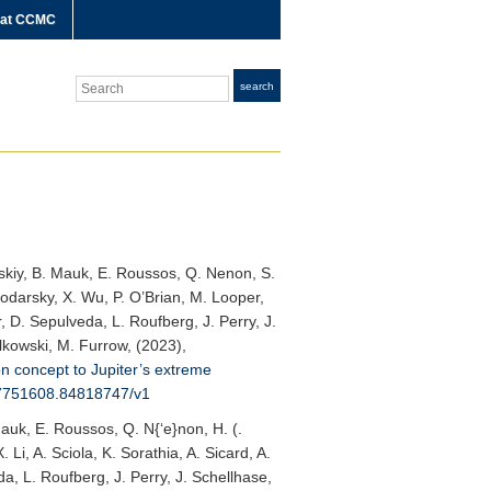
 at CCMC
Search
search
orskiy, B. Mauk, E. Roussos, Q. Nenon, S.
spodarsky, X. Wu, P. O’Brian, M. Looper,
, D. Sepulveda, L. Roufberg, J. Perry, J.
ulkowski, M. Furrow, (2023),
n concept to Jupiter’s extreme
67751608.84818747/v1
 Mauk, E. Roussos, Q. N{‘e}non, H. (.
Li, A. Sciola, K. Sorathia, A. Sicard, A.
a, L. Roufberg, J. Perry, J. Schellhase,