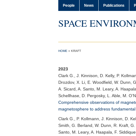
People
News
Publications
P
SPACE ENVIRON
HOME
»
KRAFT
2023
Clark G.
, J. Kinnison, D. Kelly, P. Koll
Drozdov, X. Li, E. Woodfield, W. Dunn, G.
A. Sicard, A. Santo, M. Leary, A. Haapal
Schellhase, D. Pergosky, L. Able, M. O’N
Comprehensive observations of magnetos
magnetosphere to address fundamental m
Clark G.
, P. Kollmann, J. Kinnison, D. Ke
Smith, G. Berland, W. Dunn, R. Kraft, G. 
Santo, M. Leary, A. Haapala, F. Siddique