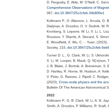
D. Pergosky, E. Able, M. O’Neill, C. Ger
Comprehensive Observations of Magneto
067,
doi:10.3847/25c2cfeb.34b800e1
Kollmann P.
, O. Allanson, L. Arruda, G. B
Dialynas, A. Drozdov, O. V. Dudnik, W. R
Kronberg, S. Lejosne, W. Li, X. Li, L. Li
Roussos, Y. Shprits, A. Siecard, S. Simon
E. Woodfield, X. Wu, C. -. Yuan, (2023),
Society
, 215,
doi:10.3847/25c2cfeb.6eb
Turner D. L.
, G. Clark, W. Li, S. Ukhorsk
X. Li, M. Looper, B. Mauk, Q. N{‘e}non, T.
J. B. Blake, J. Bortnik, A. Breneman, S. 
D. Hartley, R. Horne, M. Hudson, A. Kell
V. Pinto, G. Reeves, J. Ripoll, C. Rodger
(2023),
Cross-scale physics and the accel
Bulletin Of The American Astronomical S
2022
Kollmann P.
, G. B. Clark, W. Li, A. N. J
Smith, A. Drozdov, P. Williams, R. Kraft,