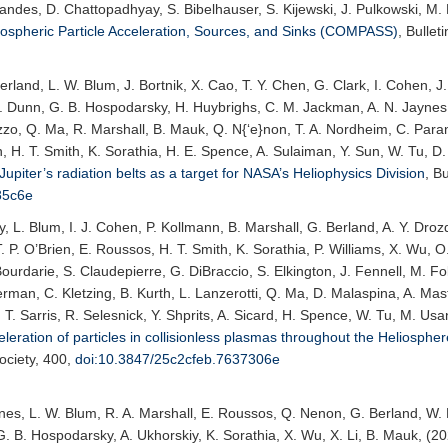
nandes, D. Chattopadhyay, S. Bibelhauser, S. Kijewski, J. Pulkowski, M.
spheric Particle Acceleration, Sources, and Sinks (COMPASS)
,
Bullet
erland, L. W. Blum, J. Bortnik, X. Cao, T. Y. Chen, G. Clark, I. Cohen, J.
. Dunn, G. B. Hospodarsky, H. Huybrighs, C. M. Jackman, A. N. Jaynes, I
uzzo, Q. Ma, R. Marshall, B. Mauk, Q. N{‘e}non, T. A. Nordheim, C. Parani
, H. T. Smith, K. Sorathia, H. E. Spence, A. Sulaiman, Y. Sun, W. Tu, D.
Jupiter’s radiation belts as a target for NASA’s Heliophysics Division
,
Bu
85c6e
iy, L. Blum, I. J. Cohen, P. Kollmann, B. Marshall, G. Berland, A. Y. Dr
 P. O’Brien, E. Roussos, H. T. Smith, K. Sorathia, P. Williams, X. Wu, O. 
Bourdarie, S. Claudepierre, G. DiBraccio, S. Elkington, J. Fennell, M. F
erman, C. Kletzing, B. Kurth, L. Lanzerotti, Q. Ma, D. Malaspina, A. Mas
, T. Sarris, R. Selesnick, Y. Shprits, A. Sicard, H. Spence, W. Tu, M. U
eration of particles in collisionless plasmas throughout the Heliospher
ociety
, 400,
doi:10.3847/25c2cfeb.7637306e
aynes, L. W. Blum, R. A. Marshall, E. Roussos, Q. Nenon, G. Berland, W. 
 G. B. Hospodarsky, A. Ukhorskiy, K. Sorathia, X. Wu, X. Li, B. Mauk, (2