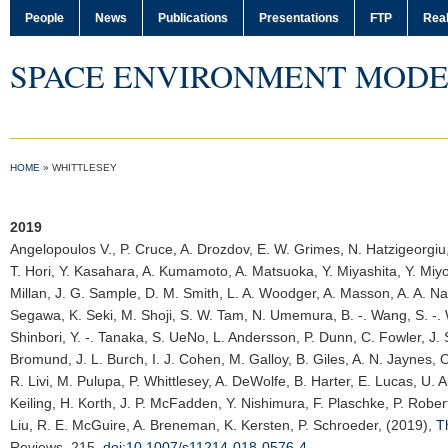
People
News
Publications
Presentations
FTP
Real
SPACE ENVIRONMENT MODE
HOME
»
WHITTLESEY
2019
Angelopoulos V.
, P. Cruce, A. Drozdov, E. W. Grimes, N. Hatzigeorgiu,
T. Hori, Y. Kasahara, A. Kumamoto, A. Matsuoka, Y. Miyashita, Y. Miyo
Millan, J. G. Sample, D. M. Smith, L. A. Woodger, A. Masson, A. A. Na
Segawa, K. Seki, M. Shoji, S. W. Tam, N. Umemura, B. -. Wang, S. -. 
Shinbori, Y. -. Tanaka, S. UeNo, L. Andersson, P. Dunn, C. Fowler, J. S.
Bromund, J. L. Burch, I. J. Cohen, M. Galloy, B. Giles, A. N. Jaynes, 
R. Livi, M. Pulupa, P. Whittlesey, A. DeWolfe, B. Harter, E. Lucas, U. A
Keiling, H. Korth, J. P. McFadden, Y. Nishimura, F. Plaschke, P. Robe
Liu, R. E. McGuire, A. Breneman, K. Kersten, P. Schroeder, (2019),
T
Reviews
, 215,
doi:10.1007/s11214-018-0576-4