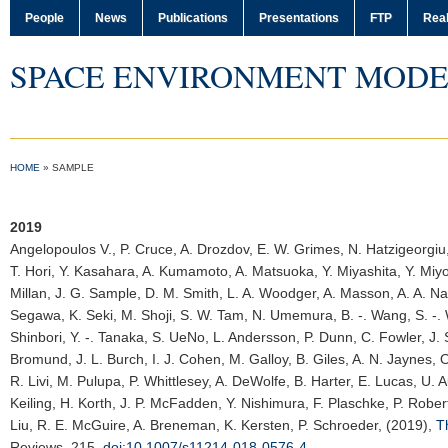
People
News
Publications
Presentations
FTP
Real
SPACE ENVIRONMENT MODE
HOME
»
SAMPLE
2019
Angelopoulos V.
, P. Cruce, A. Drozdov, E. W. Grimes, N. Hatzigeorgiu,
T. Hori, Y. Kasahara, A. Kumamoto, A. Matsuoka, Y. Miyashita, Y. Miyo
Millan, J. G. Sample, D. M. Smith, L. A. Woodger, A. Masson, A. A. Na
Segawa, K. Seki, M. Shoji, S. W. Tam, N. Umemura, B. -. Wang, S. -. 
Shinbori, Y. -. Tanaka, S. UeNo, L. Andersson, P. Dunn, C. Fowler, J. S.
Bromund, J. L. Burch, I. J. Cohen, M. Galloy, B. Giles, A. N. Jaynes, 
R. Livi, M. Pulupa, P. Whittlesey, A. DeWolfe, B. Harter, E. Lucas, U. A
Keiling, H. Korth, J. P. McFadden, Y. Nishimura, F. Plaschke, P. Robe
Liu, R. E. McGuire, A. Breneman, K. Kersten, P. Schroeder, (2019),
T
Reviews
, 215,
doi:10.1007/s11214-018-0576-4