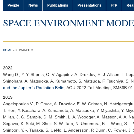
People
News
Publications
Presentations
FTP
Real
SPACE ENVIRONMENT MODE
HOME
»
KUMAMOTO
2022
Wang D.
, Y. Y. Shprits, O. V. Agapitov, A. Drozdov, H. J. Allison, T. Le
Shinohara, A. Matsuoka, A. Kumamoto, S. Matsuda, F. Tsuchiya, S. 
and the Jupiter’s Radiation Belts
,
AGU 2022 Fall Meeting
, SM56B-01
2019
Angelopoulos V.
, P. Cruce, A. Drozdov, E. W. Grimes, N. Hatzigeorgiu,
T. Hori, Y. Kasahara, A. Kumamoto, A. Matsuoka, Y. Miyashita, Y. Miyo
Millan, J. G. Sample, D. M. Smith, L. A. Woodger, A. Masson, A. A. Na
Segawa, K. Seki, M. Shoji, S. W. Tam, N. Umemura, B. -. Wang, S. -. 
Shinbori, Y. -. Tanaka, S. UeNo, L. Andersson, P. Dunn, C. Fowler, J. S.