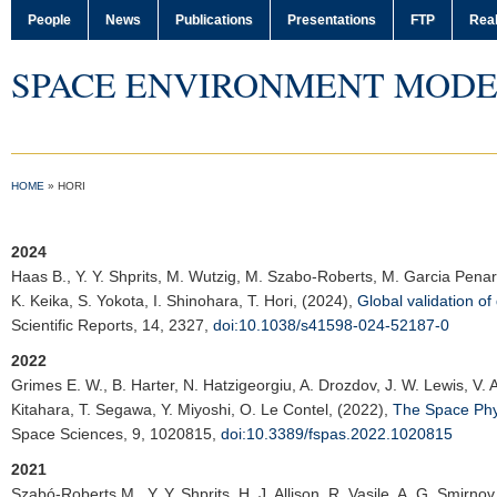
People
News
Publications
Presentations
FTP
Real
SPACE ENVIRONMENT MODE
HOME
»
HORI
2024
Haas B.
, Y. Y. Shprits, M. Wutzig, M. Szabo-Roberts, M. Garcia Pena
K. Keika, S. Yokota, I. Shinohara, T. Hori, (2024),
Global validation of
Scientific Reports
, 14, 2327,
doi:10.1038/s41598-024-52187-0
2022
Grimes E. W.
, B. Harter, N. Hatzigeorgiu, A. Drozdov, J. W. Lewis, V
Kitahara, T. Segawa, Y. Miyoshi, O. Le Contel, (2022),
The Space Phy
Space Sciences
, 9, 1020815,
doi:10.3389/fspas.2022.1020815
2021
Szabó-Roberts M., Y. Y. Shprits, H. J. Allison, R. Vasile, A. G. Smirno