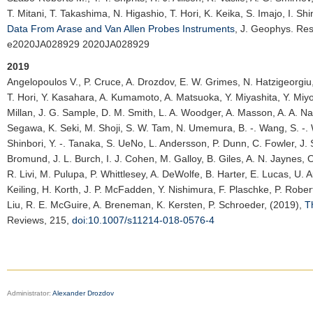
T. Mitani, T. Takashima, N. Higashio, T. Hori, K. Keika, S. Imajo, I. S
Data From Arase and Van Allen Probes Instruments
,
J. Geophys. Res
e2020JA028929 2020JA028929
2019
Angelopoulos V.
, P. Cruce, A. Drozdov, E. W. Grimes, N. Hatzigeorgiu,
T. Hori, Y. Kasahara, A. Kumamoto, A. Matsuoka, Y. Miyashita, Y. Miyo
Millan, J. G. Sample, D. M. Smith, L. A. Woodger, A. Masson, A. A. Na
Segawa, K. Seki, M. Shoji, S. W. Tam, N. Umemura, B. -. Wang, S. -. 
Shinbori, Y. -. Tanaka, S. UeNo, L. Andersson, P. Dunn, C. Fowler, J. S.
Bromund, J. L. Burch, I. J. Cohen, M. Galloy, B. Giles, A. N. Jaynes, 
R. Livi, M. Pulupa, P. Whittlesey, A. DeWolfe, B. Harter, E. Lucas, U. A
Keiling, H. Korth, J. P. McFadden, Y. Nishimura, F. Plaschke, P. Robe
Liu, R. E. McGuire, A. Breneman, K. Kersten, P. Schroeder, (2019),
T
Reviews
, 215,
doi:10.1007/s11214-018-0576-4
Administrator:
Alexander Drozdov