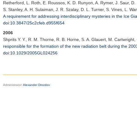
Retherford, L. Roth, E. Roussos, K. D. Runyon, A. Rymer, J. Saur, D. Sa
S. Stanley, A. H. Sulaiman, J. R. Szalay, D. L. Turner, S. Vines, L. Wa
A requirement for addressing interdisciplinary mysteries in the Ice G
doi:10.3847/25c2cfeb.d955f654
2006
Shprits Y. Y.
, R. M. Thorne, R. B. Horne, S. A. Glauert, M. Cartwright,
responsible for the formation of the new radiation belt during the 20
doi:10.1029/2005GL024256
Administrator:
Alexander Drozdov