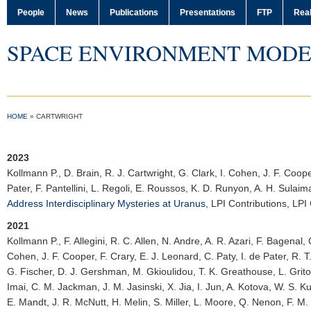
People
News
Publications
Presentations
FTP
Real
SPACE ENVIRONMENT MODE
HOME
»
CARTWRIGHT
2023
Kollmann P.
, D. Brain, R. J. Cartwright, G. Clark, I. Cohen, J. F. Coop
Pater, F. Pantellini, L. Regoli, E. Roussos, K. D. Runyon, A. H. Sulaim
Address Interdisciplinary Mysteries at Uranus
,
LPI Contributions
, LPI
2021
Kollmann P.
, F. Allegini, R. C. Allen, N. Andre, A. R. Azari, F. Bagenal
Cohen, J. F. Cooper, F. Crary, E. J. Leonard, C. Paty, I. de Pater, R. T.
G. Fischer, D. J. Gershman, M. Gkioulidou, T. K. Greathouse, L. Grito
Imai, C. M. Jackman, J. M. Jasinski, X. Jia, I. Jun, A. Kotova, W. S. 
E. Mandt, J. R. McNutt, H. Melin, S. Miller, L. Moore, Q. Nenon, F. M